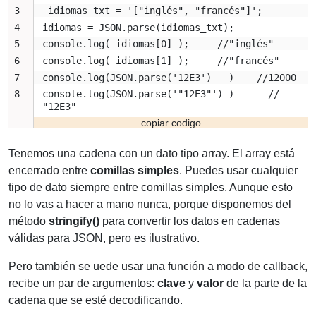
idiomas = JSON.parse(idiomas_txt); 
console.log( idiomas[0] );     //"inglés"
console.log( idiomas[1] );     //"francés"
console.log(JSON.parse('12E3')   )    //12000
console.log(JSON.parse('"12E3"') )      // 
"12E3"       
Tenemos una cadena con un dato tipo array. El array está
encerrado entre
comillas simples
. Puedes usar cualquier
tipo de dato siempre entre comillas simples. Aunque esto
no lo vas a hacer a mano nunca, porque disponemos del
método
stringify()
para convertir los datos en cadenas
válidas para JSON, pero es ilustrativo.
Pero también se uede usar una función a modo de callback,
recibe un par de argumentos:
clave
y
valor
de la parte de la
cadena que se esté decodificando.