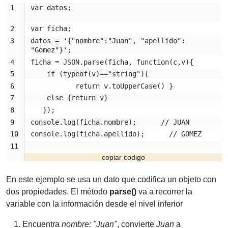
var datos;
var ficha;
datos = '{"nombre":"Juan", "apellido": 
"Gomez"}';
ficha = JSON.parse(ficha, function(c,v){
    if (typeof(v)=="string"){ 
           return v.toUpperCase() }
    else {return v} 
   }); 
console.log(ficha.nombre);      // JUAN
console.log(ficha.apellido);      // GOMEZ
En este ejemplo se usa un dato que codifica un objeto con
dos propiedades. El método
parse()
va a recorrer la
variable con la información desde el nivel inferior
Encuentra
nombre: "Juan"
, convierte
Juan
a