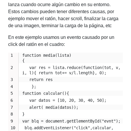
lanza cuando ocurre algún cambio en su entorno.
Estos cambios pueden tener diferentes causas, por
ejemplo mover el ratón, hacer scroll, finalizar la carga
de una imagen, terminar la carga de la página, etc
En este ejemplo usamos un evento causado por un
click del ratón en el cuadro:
function media(lista)

{
   var res = lista.reduce(function(tot, v, 
i, l){ return tot+= v/l.length}, 0);
   return res
    };
function calcular(){
   var datos = [10, 20, 30, 40, 50];
   alert( media(datos));   
}
var blq = document.getElementById("evnt");
 blq.addEventListener("click",calcular, 