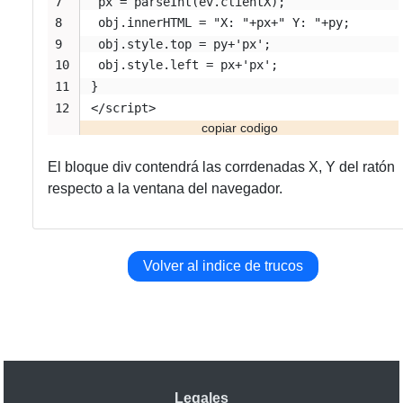
 px = parseInt(ev.clientX);
 obj.innerHTML = "X: "+px+" Y: "+py;
 obj.style.top = py+'px';
 obj.style.left = px+'px';
}
</script>
El bloque div contendrá las corrdenadas X, Y del ratón
respecto a la ventana del navegador.
Volver al indice de trucos
Legales