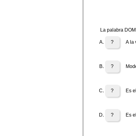
La palabra DOM 
?
A la 
?
Model
?
Es el
?
Es el