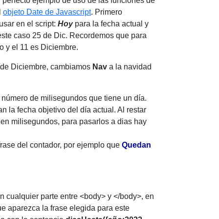
 perfecto ejemplo de uso de las funciones de
l
objeto Date de Javascript
. Primero
sar en el script:
Hoy
para la fecha actual y
n este caso 25 de Dic. Recordemos que para
o y el 11 es Diciembre.
5 de Diciembre, cambiamos
Nav
a la navidad
 número de milisegundos que tiene un día.
n la fecha objetivo del día actual. Al restar
e en milisegundos, para pasarlos a dias hay
 frase del contador, por ejemplo que
Quedan
en cualquier parte entre <body> y </body>, en
e aparezca la frase elegida para este