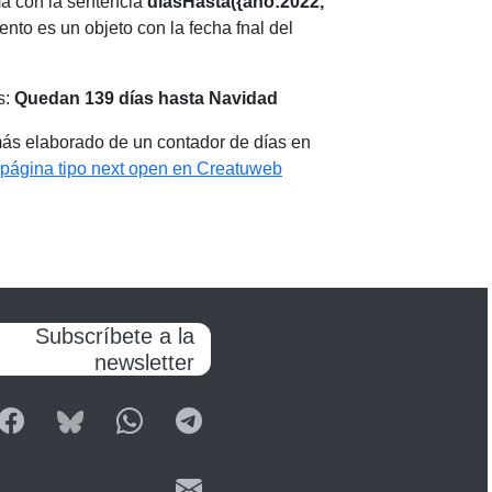
ma con la sentencia
diasHasta({año:2022,
nto es un objeto con la fecha fnal del
s:
Quedan 139 días hasta Navidad
más elaborado de un contador de días en
página tipo next open en Creatuweb
Subscríbete a la
newsletter