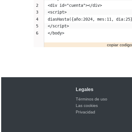
<div id="cuenta"></div>
<script>
diasHasta({año:2024, mes:11, dia:25
</script>
</body>
Legales
Términos de uso
Las cookies
Privacidad