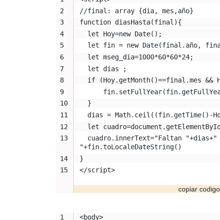
//final: array {dia, mes,año}
function diasHasta(final){
  let Hoy=new Date();
  let fin = new Date(final.año, fin
  let mseg_dia=1000*60*60*24;
  let dias ;
  if (Hoy.getMonth()==final.mes && 
      fin.setFullYear(fin.getFullYe
  }
  dias = Math.ceil((fin.getTime()-H
  let cuadro=document.getElementByI
  cuadro.innerText="Faltan "+dias+" 
"+fin.toLocaleDateString()
} 
</script>
<body>