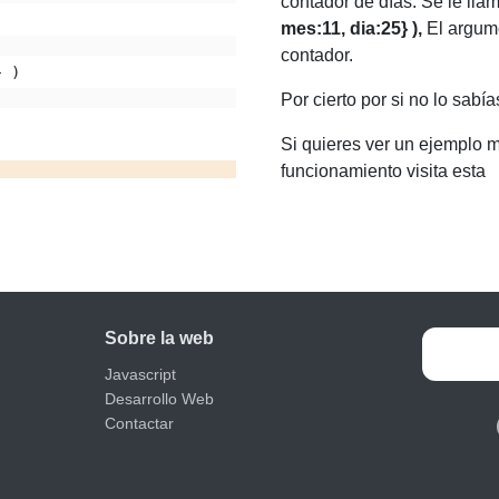
contador de días. Se le lla
mes:11, dia:25} ),
El argume
contador.
} )
Por cierto por si no lo sabía
Si quieres ver un ejemplo 
funcionamiento visita esta
Sobre la web
Javascript
Desarrollo Web
Contactar