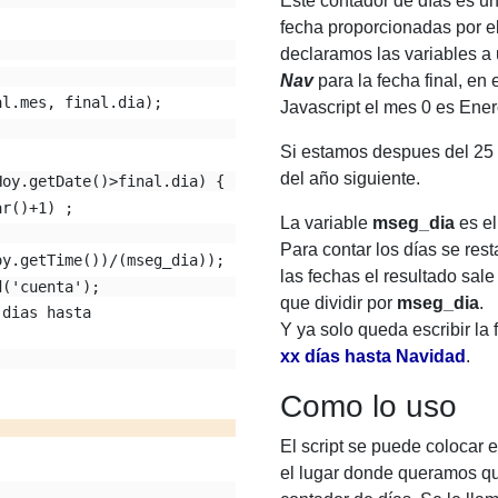
Este contador de días es un
fecha proporcionadas por e
declaramos las variables a u
Nav
para la fecha final, e
al.mes, final.dia);
Javascript el mes 0 es Ener
Si estamos despues del 2
del año siguiente.
Hoy.getDate()>final.dia) {
ar()+1) ;
La variable
mseg_dia
es el
Para contar los días se resta
oy.getTime())/(mseg_dia));
las fechas el resultado sal
d('cuenta');
que dividir por
mseg_dia
.
dias hasta 
Y ya solo queda escribir la
xx días hasta Navidad
.
Como lo uso
El script se puede colocar 
el lugar donde queramos qu